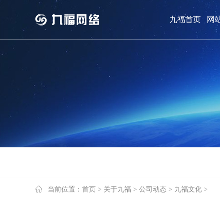
九福首页
网
网站案例
关于九福
网站案例
九福介绍
当前位置：
首页
>
关于九福
>
公司动态
>
九福文化
>