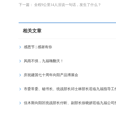
下一篇：
全程9公里14人没说一句话，发生了什么？
相关文章
感恩节 | 感谢有你
风雨不惧，九福嗨翻天！
庆祝建国七十周年向阳产品博展会
市委常委、秘书长、统战部长邱士林部长莅临九福指导工
佳木斯向阳区统战部长付昕、副部长徐晓妍莅临九福公司