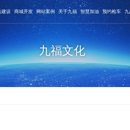
站建设
商城开发
网站案例
关于九福
智慧加油
预约检车
九
购物商城案例
九福创始人
九福荣誉
微信平台案例
公司动态
人才招聘
付款方式
九福文化