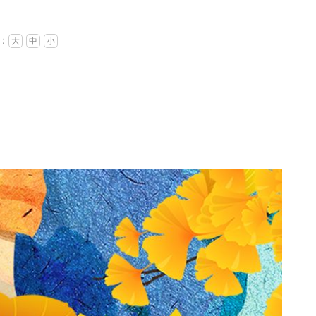
：
大
中
小