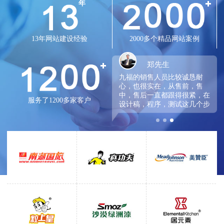
年
13年网站建设经验
2000多个精品网站案例
李先生
郑先生
公司的网站上线了一段时间，
九福的销售人员比较诚恳耐
至今没发现有什么问题，程序
心，也很实在，从售前，售
比较成熟稳定，技术关键点也
中，售后一直都跟得很紧，在
服务了1200多家客户
处理的很好、很到位，很多小
设计稿，程序，测试这几个步
细节方便都做的很好，工作效
骤，都一直跟的很紧，处理细
率也蛮高。
节问题也蛮快，跟之前选的公
司比，这次真的没选错。