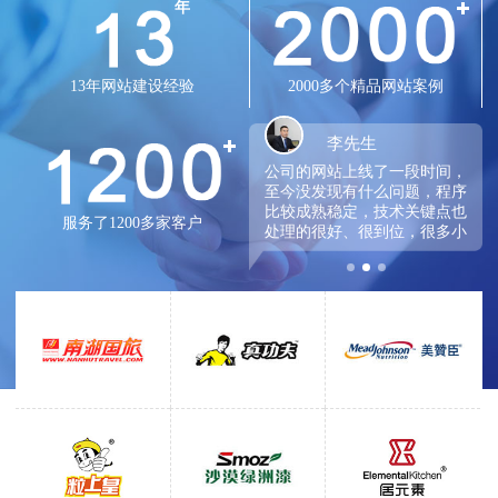
年
13年网站建设经验
2000多个精品网站案例
孙小姐
李先生
合作有2年了，网站设计师很
公司的网站上线了一段时间，
尽责很耐心，版面设计也比较
至今没发现有什么问题，程序
有创意，新颖，很大气，交互
比较成熟稳定，技术关键点也
服务了1200多家客户
性也特别好，网站上线很久
处理的很好、很到位，很多小
了，很流畅，响应也快了，合
细节方便都做的很好，工作效
作开了都不想换服务商了。
率也蛮高。